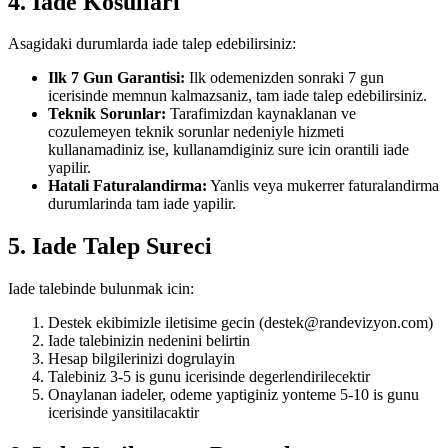
4. Iade Kosullari
Asagidaki durumlarda iade talep edebilirsiniz:
Ilk 7 Gun Garantisi:
Ilk odemenizden sonraki 7 gun
icerisinde memnun kalmazsaniz, tam iade talep edebilirsiniz.
Teknik Sorunlar:
Tarafimizdan kaynaklanan ve
cozulemeyen teknik sorunlar nedeniyle hizmeti
kullanamadiniz ise, kullanamdiginiz sure icin orantili iade
yapilir.
Hatali Faturalandirma:
Yanlis veya mukerrer faturalandirma
durumlarinda tam iade yapilir.
5. Iade Talep Sureci
Iade talebinde bulunmak icin:
Destek ekibimizle iletisime gecin (destek@randevizyon.com)
Iade talebinizin nedenini belirtin
Hesap bilgilerinizi dogrulayin
Talebiniz 3-5 is gunu icerisinde degerlendirilecektir
Onaylanan iadeler, odeme yaptiginiz yonteme 5-10 is gunu
icerisinde yansitilacaktir